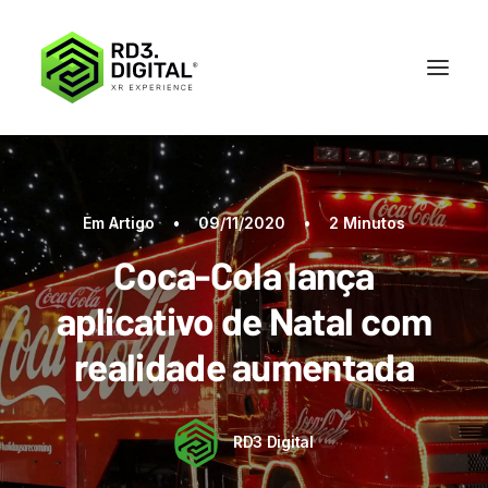
Em
Artigo
•
09/11/2020
•
2 Minutos
Coca-Cola lança
aplicativo de Natal com
realidade aumentada
RD3 Digital